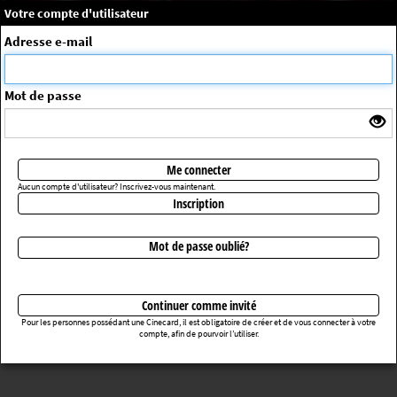
×
Message système
Votre compte d'utilisateur
Me connecter
Adresse e-mail
La séance choisie n'a pas été trouvée
ErrorNo. 270083
Mot de passe
Retourner au cinéma
Me connecter
Aucun compte d'utilisateur? Inscrivez-vous maintenant.
Inscription
Mot de passe oublié?
Continuer comme invité
Pour les personnes possédant une Cinecard, il est obligatoire de créer et de vous connecter à votre
compte, afin de pourvoir l’utiliser.