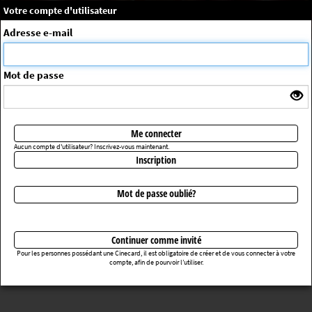
×
Message système
Votre compte d'utilisateur
Me connecter
Adresse e-mail
La séance choisie n'a pas été trouvée
ErrorNo. 270083
Mot de passe
Retourner au cinéma
Me connecter
Aucun compte d'utilisateur? Inscrivez-vous maintenant.
Inscription
Mot de passe oublié?
Continuer comme invité
Pour les personnes possédant une Cinecard, il est obligatoire de créer et de vous connecter à votre
compte, afin de pourvoir l’utiliser.