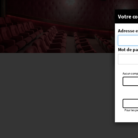
Message
Votre co
Adresse e
La séa
ErrorNo. 270
Mot de p
Aucun compte
Pour les pe