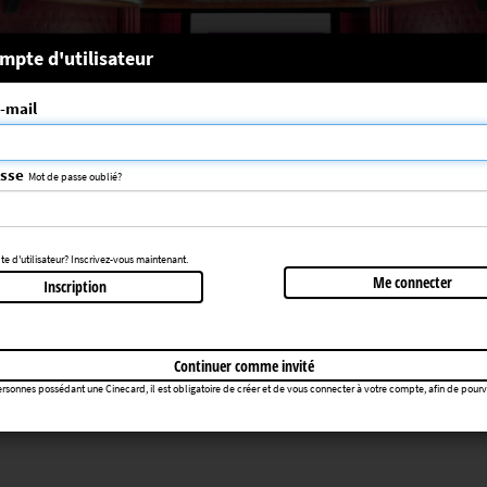
 système
mpte d'utilisateur
-mail
nce choisie n'a pas été trouvée
083
asse
Mot de passe oublié?
Retourner au cinéma
 d'utilisateur? Inscrivez-vous maintenant.
Me connecter
Inscription
Continuer comme invité
rsonnes possédant une Cinecard, il est obligatoire de créer et de vous connecter à votre compte, afin de pourvoir