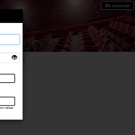
Me connecter
×
 l’utiliser.