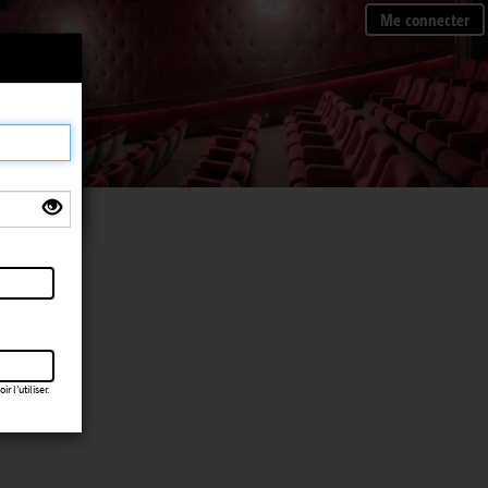
Me connecter
×
 l’utiliser.