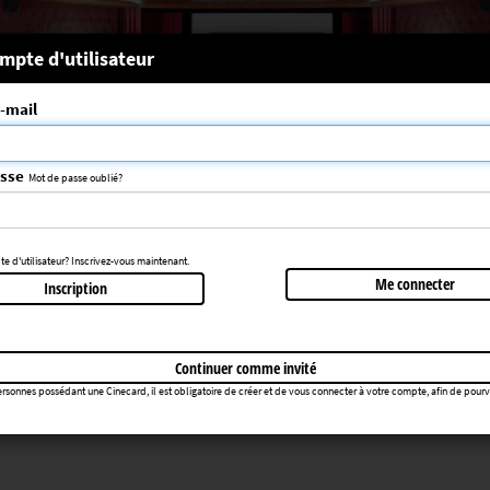
 système
mpte d'utilisateur
-mail
nce choisie n'a pas été trouvée
083
asse
Mot de passe oublié?
Retourner au cinéma
 d'utilisateur? Inscrivez-vous maintenant.
Me connecter
Inscription
Continuer comme invité
rsonnes possédant une Cinecard, il est obligatoire de créer et de vous connecter à votre compte, afin de pourvoir