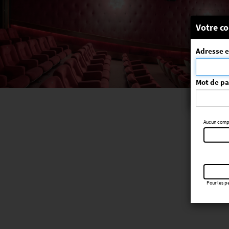
Message
Votre co
Adresse e
La séa
ErrorNo. 270
Mot de p
Aucun compte
Pour les pe