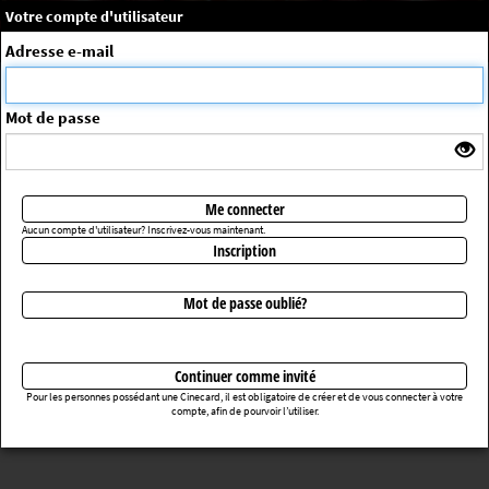
×
Message système
Votre compte d'utilisateur
Me connecter
Adresse e-mail
La séance choisie n'a pas été trouvée
ErrorNo. 270083
Mot de passe
Retourner au cinéma
Me connecter
Aucun compte d'utilisateur? Inscrivez-vous maintenant.
Inscription
Mot de passe oublié?
Continuer comme invité
Pour les personnes possédant une Cinecard, il est obligatoire de créer et de vous connecter à votre
compte, afin de pourvoir l’utiliser.