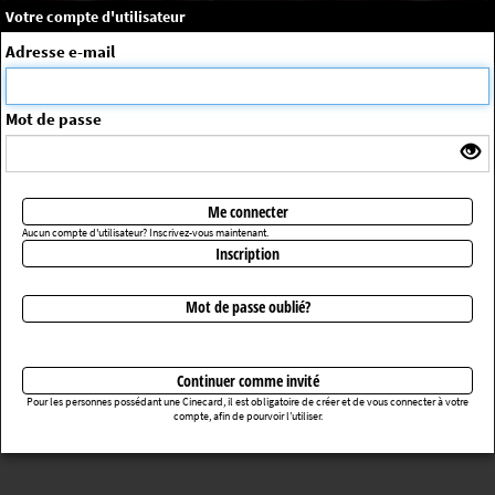
×
Message système
Votre compte d'utilisateur
Me connecter
Adresse e-mail
La séance choisie n'a pas été trouvée
ErrorNo. 270083
Mot de passe
Retourner au cinéma
Me connecter
Aucun compte d'utilisateur? Inscrivez-vous maintenant.
Inscription
Mot de passe oublié?
Continuer comme invité
Pour les personnes possédant une Cinecard, il est obligatoire de créer et de vous connecter à votre
compte, afin de pourvoir l’utiliser.