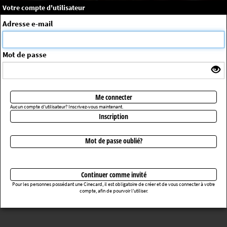
×
Message système
Votre compte d'utilisateur
Me connecter
Adresse e-mail
La séance choisie n'a pas été trouvée
ErrorNo. 270083
Mot de passe
Retourner au cinéma
Me connecter
Aucun compte d'utilisateur? Inscrivez-vous maintenant.
Inscription
Mot de passe oublié?
Continuer comme invité
Pour les personnes possédant une Cinecard, il est obligatoire de créer et de vous connecter à votre
compte, afin de pourvoir l’utiliser.