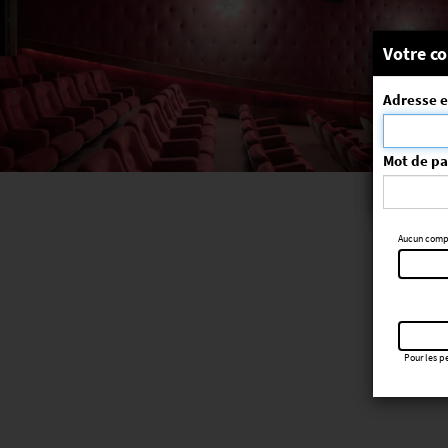
Message
Votre co
Adresse e
La séa
ErrorNo. 270
Mot de p
Aucun compte
Pour les pe