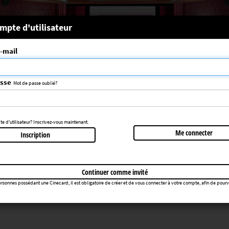
 système
mpte d'utilisateur
-mail
nce choisie n'a pas été trouvée
083
asse
Mot de passe oublié?
Retourner au cinéma
 d'utilisateur? Inscrivez-vous maintenant.
Me connecter
Inscription
Continuer comme invité
rsonnes possédant une Cinecard, il est obligatoire de créer et de vous connecter à votre compte, afin de pourvoir