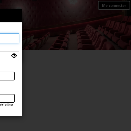
Me connecter
×
 l’utiliser.