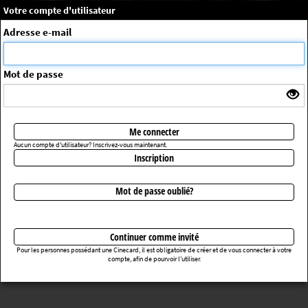
×
Message système
Votre compte d'utilisateur
Me connecter
Adresse e-mail
La séance choisie n'a pas été trouvée
ErrorNo. 270083
Mot de passe
Retourner au cinéma
Me connecter
Aucun compte d'utilisateur? Inscrivez-vous maintenant.
Inscription
Mot de passe oublié?
Continuer comme invité
Pour les personnes possédant une Cinecard, il est obligatoire de créer et de vous connecter à votre
compte, afin de pourvoir l’utiliser.