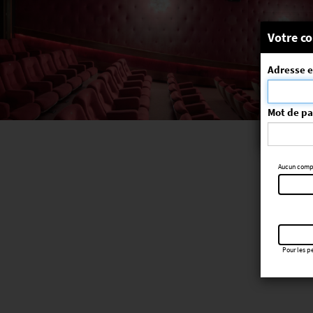
Message
Votre co
Adresse e
La séa
ErrorNo. 270
Mot de p
Aucun compte
Pour les pe