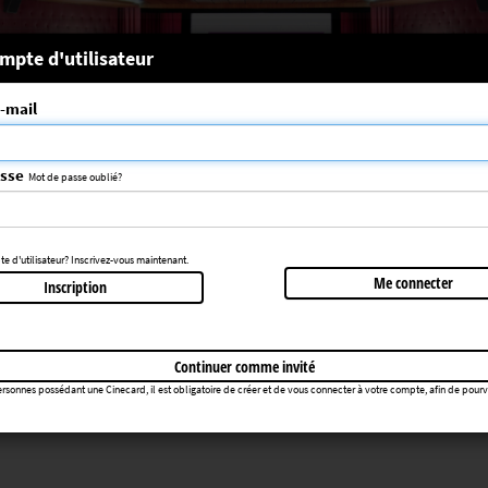
 système
mpte d'utilisateur
-mail
nce choisie n'a pas été trouvée
083
asse
Mot de passe oublié?
Retourner au cinéma
 d'utilisateur? Inscrivez-vous maintenant.
Me connecter
Inscription
Continuer comme invité
rsonnes possédant une Cinecard, il est obligatoire de créer et de vous connecter à votre compte, afin de pourvoir