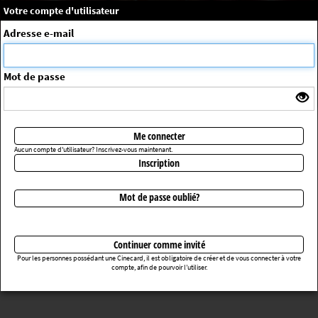
×
Message système
Votre compte d'utilisateur
Me connecter
Adresse e-mail
La séance choisie n'a pas été trouvée
ErrorNo. 270083
Mot de passe
Retourner au cinéma
Me connecter
Aucun compte d'utilisateur? Inscrivez-vous maintenant.
Inscription
Mot de passe oublié?
Continuer comme invité
Pour les personnes possédant une Cinecard, il est obligatoire de créer et de vous connecter à votre
compte, afin de pourvoir l’utiliser.