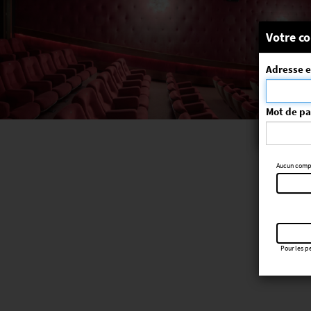
Message
Votre co
Adresse e
La séa
ErrorNo. 270
Mot de p
Aucun compte
Pour les pe