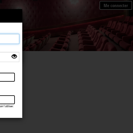
Me connecter
×
 l’utiliser.