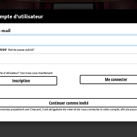
 système
mpte d'utilisateur
-mail
nce choisie n'a pas été trouvée
083
asse
Mot de passe oublié?
Retourner au cinéma
 d'utilisateur? Inscrivez-vous maintenant.
Me connecter
Inscription
Continuer comme invité
rsonnes possédant une Cinecard, il est obligatoire de créer et de vous connecter à votre compte, afin de pourvoir