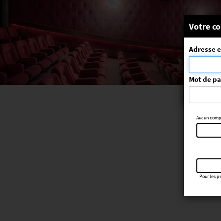
Message
Votre co
Adresse e
La séa
ErrorNo. 270
Mot de p
Aucun compte
Pour les pe