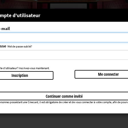
 système
mpte d'utilisateur
-mail
nce choisie n'a pas été trouvée
083
asse
Mot de passe oublié?
Retourner au cinéma
 d'utilisateur? Inscrivez-vous maintenant.
Me connecter
Inscription
Continuer comme invité
rsonnes possédant une Cinecard, il est obligatoire de créer et de vous connecter à votre compte, afin de pourvoir