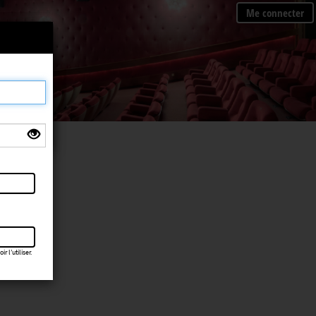
Me connecter
×
 l’utiliser.