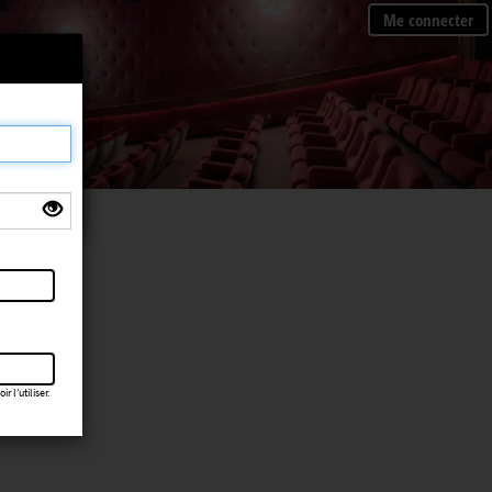
Me connecter
×
 l’utiliser.