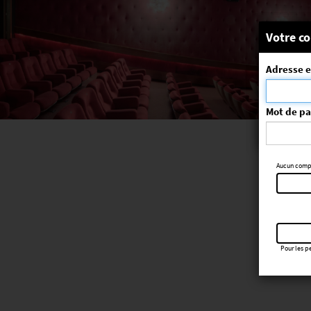
Message
Votre co
Adresse e
La séa
ErrorNo. 270
Mot de p
Aucun compte
Pour les pe