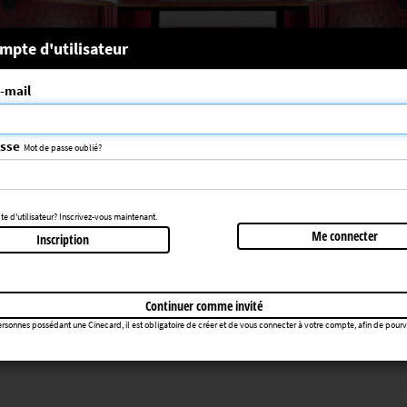
 système
mpte d'utilisateur
-mail
nce choisie n'a pas été trouvée
083
asse
Mot de passe oublié?
Retourner au cinéma
 d'utilisateur? Inscrivez-vous maintenant.
Me connecter
Inscription
Continuer comme invité
rsonnes possédant une Cinecard, il est obligatoire de créer et de vous connecter à votre compte, afin de pourvoir