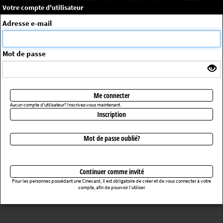
×
Message système
Votre compte d'utilisateur
Me connecter
Adresse e-mail
La séance choisie n'a pas été trouvée
ErrorNo. 270083
Mot de passe
Retourner au cinéma
Me connecter
Aucun compte d'utilisateur? Inscrivez-vous maintenant.
Inscription
Mot de passe oublié?
Continuer comme invité
Pour les personnes possédant une Cinecard, il est obligatoire de créer et de vous connecter à votre
compte, afin de pourvoir l’utiliser.