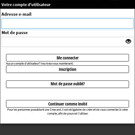
×
Message système
Votre compte d'utilisateur
Me connecter
Adresse e-mail
La séance choisie n'a pas été trouvée
ErrorNo. 270083
Mot de passe
Retourner au cinéma
Me connecter
Aucun compte d'utilisateur? Inscrivez-vous maintenant.
Inscription
Mot de passe oublié?
Continuer comme invité
Pour les personnes possédant une Cinecard, il est obligatoire de créer et de vous connecter à votre
compte, afin de pourvoir l’utiliser.