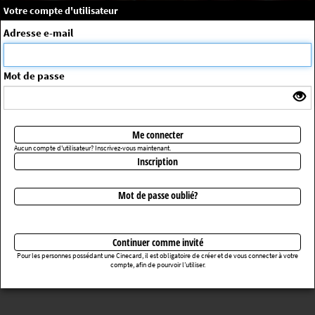
×
Message système
Votre compte d'utilisateur
Me connecter
Adresse e-mail
La séance choisie n'a pas été trouvée
ErrorNo. 270083
Mot de passe
Retourner au cinéma
Me connecter
Aucun compte d'utilisateur? Inscrivez-vous maintenant.
Inscription
Mot de passe oublié?
Continuer comme invité
Pour les personnes possédant une Cinecard, il est obligatoire de créer et de vous connecter à votre
compte, afin de pourvoir l’utiliser.