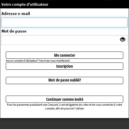
×
Message système
Votre compte d'utilisateur
Me connecter
Adresse e-mail
La séance choisie n'a pas été trouvée
ErrorNo. 270083
Mot de passe
Retourner au cinéma
Me connecter
Aucun compte d'utilisateur? Inscrivez-vous maintenant.
Inscription
Mot de passe oublié?
Continuer comme invité
Pour les personnes possédant une Cinecard, il est obligatoire de créer et de vous connecter à votre
compte, afin de pourvoir l’utiliser.