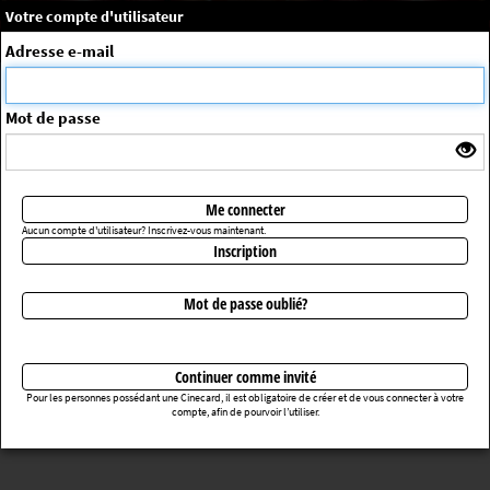
×
Message système
Votre compte d'utilisateur
Me connecter
Adresse e-mail
La séance choisie n'a pas été trouvée
ErrorNo. 270083
Mot de passe
Retourner au cinéma
Me connecter
Aucun compte d'utilisateur? Inscrivez-vous maintenant.
Inscription
Mot de passe oublié?
Continuer comme invité
Pour les personnes possédant une Cinecard, il est obligatoire de créer et de vous connecter à votre
compte, afin de pourvoir l’utiliser.