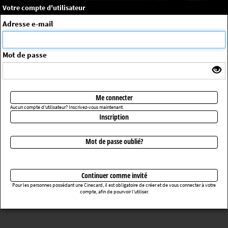
×
Message système
Votre compte d'utilisateur
Me connecter
Adresse e-mail
La séance choisie n'a pas été trouvée
ErrorNo. 270083
Mot de passe
Retourner au cinéma
Me connecter
Aucun compte d'utilisateur? Inscrivez-vous maintenant.
Inscription
Mot de passe oublié?
Continuer comme invité
Pour les personnes possédant une Cinecard, il est obligatoire de créer et de vous connecter à votre
compte, afin de pourvoir l’utiliser.