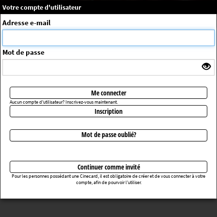
×
Message système
Votre compte d'utilisateur
Me connecter
Adresse e-mail
La séance choisie n'a pas été trouvée
ErrorNo. 270083
Mot de passe
Retourner au cinéma
Me connecter
Aucun compte d'utilisateur? Inscrivez-vous maintenant.
Inscription
Mot de passe oublié?
Continuer comme invité
Pour les personnes possédant une Cinecard, il est obligatoire de créer et de vous connecter à votre
compte, afin de pourvoir l’utiliser.