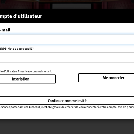
 système
mpte d'utilisateur
-mail
nce choisie n'a pas été trouvée
083
asse
Mot de passe oublié?
Retourner au cinéma
 d'utilisateur? Inscrivez-vous maintenant.
Me connecter
Inscription
Continuer comme invité
rsonnes possédant une Cinecard, il est obligatoire de créer et de vous connecter à votre compte, afin de pourvoir