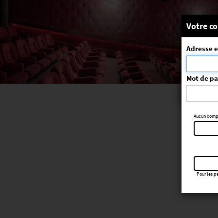
Message
Votre co
Adresse e
La séa
ErrorNo. 270
Mot de p
Aucun compte
Pour les pe