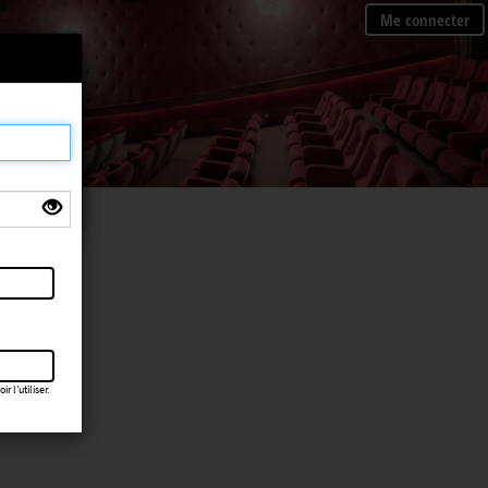
Me connecter
×
 l’utiliser.