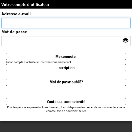
×
Message système
Votre compte d'utilisateur
Me connecter
Adresse e-mail
La séance choisie n'a pas été trouvée
ErrorNo. 270083
Mot de passe
Retourner au cinéma
Me connecter
Aucun compte d'utilisateur? Inscrivez-vous maintenant.
Inscription
Mot de passe oublié?
Continuer comme invité
Pour les personnes possédant une Cinecard, il est obligatoire de créer et de vous connecter à votre
compte, afin de pourvoir l’utiliser.