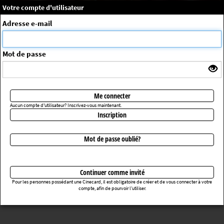
×
Message système
Votre compte d'utilisateur
Me connecter
Adresse e-mail
La séance choisie n'a pas été trouvée
ErrorNo. 270083
Mot de passe
Retourner au cinéma
Me connecter
Aucun compte d'utilisateur? Inscrivez-vous maintenant.
Inscription
Mot de passe oublié?
Continuer comme invité
Pour les personnes possédant une Cinecard, il est obligatoire de créer et de vous connecter à votre
compte, afin de pourvoir l’utiliser.