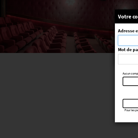
Message
Votre co
Adresse e
La séa
ErrorNo. 270
Mot de p
Aucun compte
Pour les pe