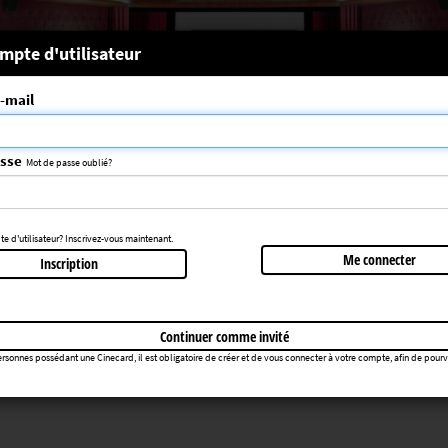
 système
mpte d'utilisateur
-mail
nce choisie n'a pas été trouvée
083
asse
Mot de passe oublié?
Retourner au cinéma
 d'utilisateur? Inscrivez-vous maintenant.
Me connecter
Inscription
Continuer comme invité
rsonnes possédant une Cinecard, il est obligatoire de créer et de vous connecter à votre compte, afin de pourvoir