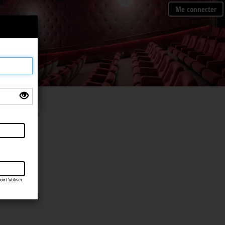
Me connecter
×
 l’utiliser.