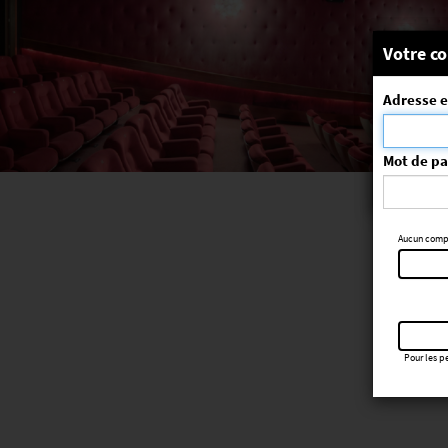
Message
Votre co
Adresse e
La séa
ErrorNo. 270
Mot de p
Aucun compte
Pour les pe