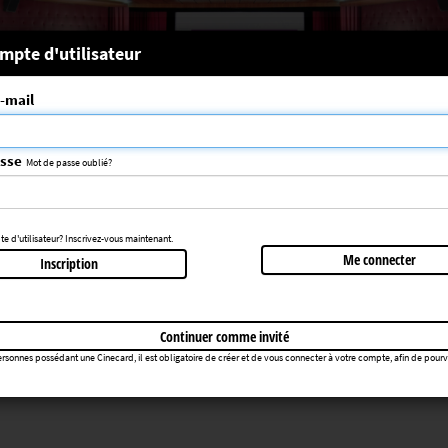
 système
mpte d'utilisateur
-mail
nce choisie n'a pas été trouvée
083
asse
Mot de passe oublié?
Retourner au cinéma
 d'utilisateur? Inscrivez-vous maintenant.
Me connecter
Inscription
Continuer comme invité
rsonnes possédant une Cinecard, il est obligatoire de créer et de vous connecter à votre compte, afin de pourvoir