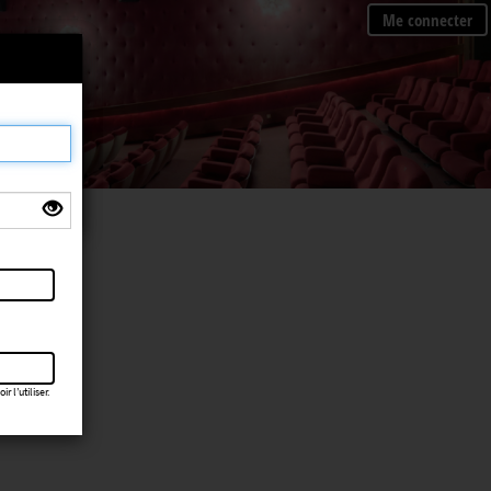
Me connecter
×
 l’utiliser.