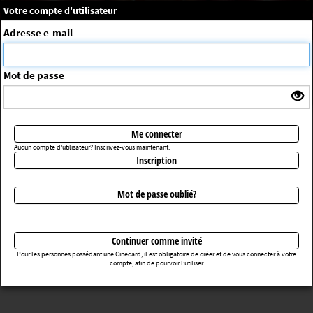
×
Message système
Votre compte d'utilisateur
Me connecter
Adresse e-mail
La séance choisie n'a pas été trouvée
ErrorNo. 270083
Mot de passe
Retourner au cinéma
Me connecter
Aucun compte d'utilisateur? Inscrivez-vous maintenant.
Inscription
Mot de passe oublié?
Continuer comme invité
Pour les personnes possédant une Cinecard, il est obligatoire de créer et de vous connecter à votre
compte, afin de pourvoir l’utiliser.