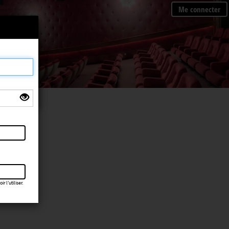
Me connecter
×
 l’utiliser.