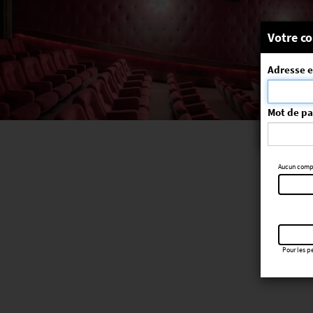
Message
Votre co
Adresse e
La séa
ErrorNo. 270
Mot de p
Aucun compte
Pour les pe