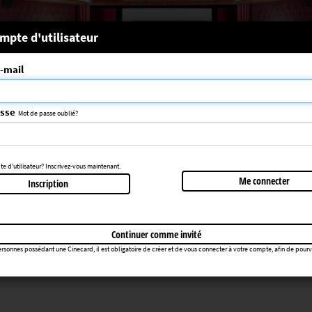
 système
mpte d'utilisateur
-mail
nce choisie n'a pas été trouvée
083
asse
Mot de passe oublié?
Retourner au cinéma
 d'utilisateur? Inscrivez-vous maintenant.
Me connecter
Inscription
Continuer comme invité
rsonnes possédant une Cinecard, il est obligatoire de créer et de vous connecter à votre compte, afin de pourvoir