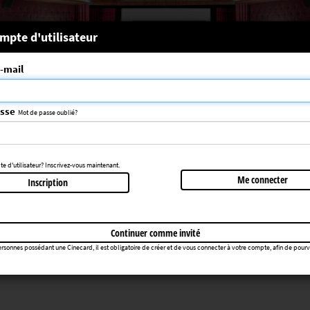
 système
mpte d'utilisateur
-mail
nce choisie n'a pas été trouvée
083
asse
Mot de passe oublié?
Retourner au cinéma
 d'utilisateur? Inscrivez-vous maintenant.
Me connecter
Inscription
Continuer comme invité
rsonnes possédant une Cinecard, il est obligatoire de créer et de vous connecter à votre compte, afin de pourvoir