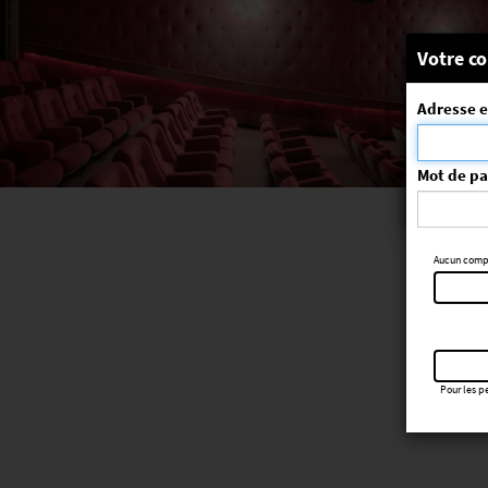
Message
Votre co
Adresse e
La séa
ErrorNo. 270
Mot de p
Aucun compte
Pour les pe