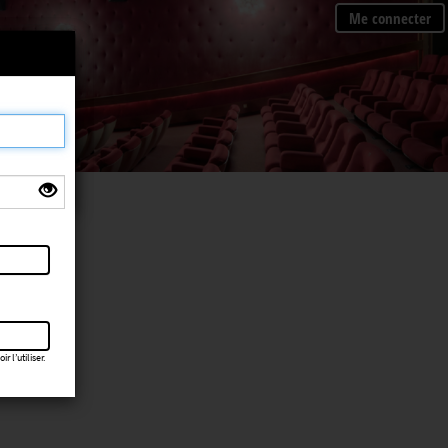
Me connecter
×
 l’utiliser.