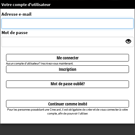
×
Message système
Votre compte d'utilisateur
Me connecter
Adresse e-mail
La séance choisie n'a pas été trouvée
ErrorNo. 270083
Mot de passe
Retourner au cinéma
Me connecter
Aucun compte d'utilisateur? Inscrivez-vous maintenant.
Inscription
Mot de passe oublié?
Continuer comme invité
Pour les personnes possédant une Cinecard, il est obligatoire de créer et de vous connecter à votre
compte, afin de pourvoir l’utiliser.