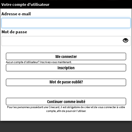
×
Message système
Votre compte d'utilisateur
Me connecter
Adresse e-mail
La séance choisie n'a pas été trouvée
ErrorNo. 270083
Mot de passe
Retourner au cinéma
Me connecter
Aucun compte d'utilisateur? Inscrivez-vous maintenant.
Inscription
Mot de passe oublié?
Continuer comme invité
Pour les personnes possédant une Cinecard, il est obligatoire de créer et de vous connecter à votre
compte, afin de pourvoir l’utiliser.