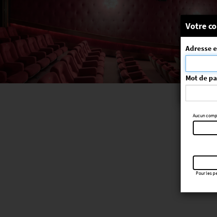
Message
Votre co
Adresse e
La séa
ErrorNo. 270
Mot de p
Aucun compte
Pour les pe