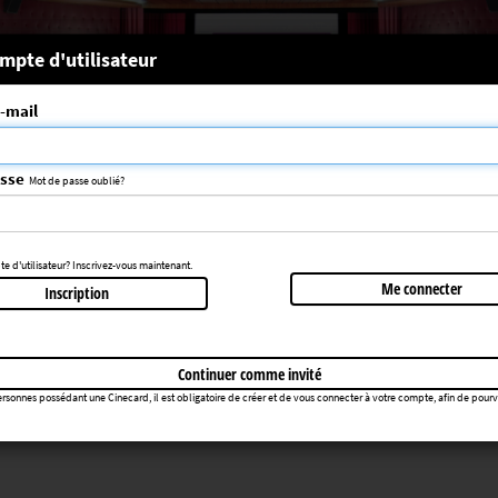
 système
mpte d'utilisateur
-mail
nce choisie n'a pas été trouvée
083
asse
Mot de passe oublié?
Retourner au cinéma
 d'utilisateur? Inscrivez-vous maintenant.
Me connecter
Inscription
Continuer comme invité
rsonnes possédant une Cinecard, il est obligatoire de créer et de vous connecter à votre compte, afin de pourvoir