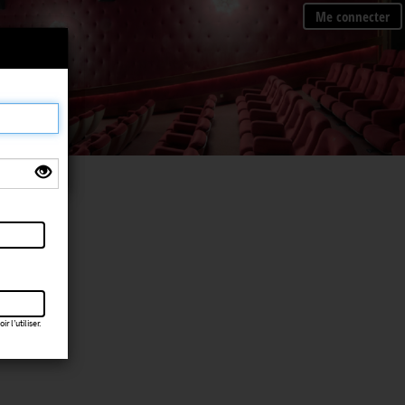
Me connecter
×
 l’utiliser.