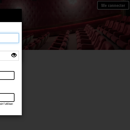
Me connecter
×
 l’utiliser.