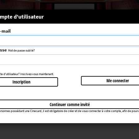
 système
mpte d'utilisateur
-mail
nce choisie n'a pas été trouvée
083
asse
Mot de passe oublié?
Retourner au cinéma
 d'utilisateur? Inscrivez-vous maintenant.
Me connecter
Inscription
Continuer comme invité
rsonnes possédant une Cinecard, il est obligatoire de créer et de vous connecter à votre compte, afin de pourvoir