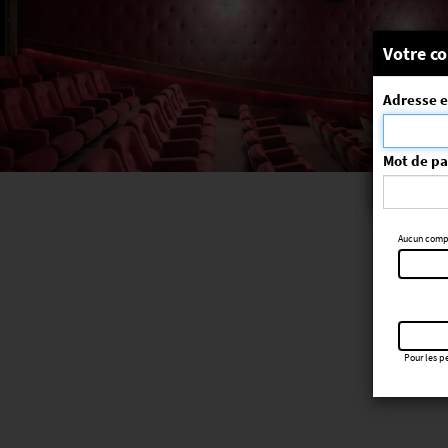
Message
Votre co
Adresse e
La séa
ErrorNo. 270
Mot de p
Aucun compte
Pour les pe