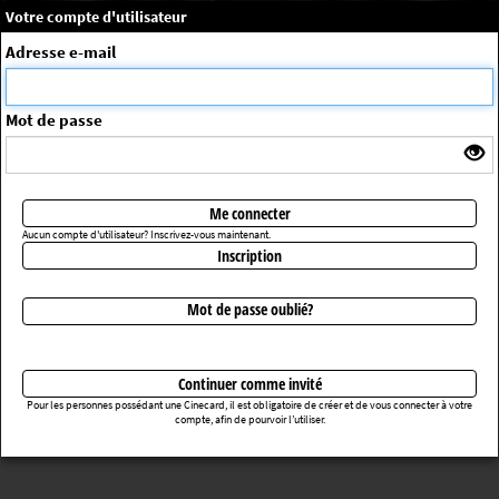
×
Message système
Votre compte d'utilisateur
Me connecter
Adresse e-mail
La séance choisie n'a pas été trouvée
ErrorNo. 270083
Mot de passe
Retourner au cinéma
Me connecter
Aucun compte d'utilisateur? Inscrivez-vous maintenant.
Inscription
Mot de passe oublié?
Continuer comme invité
Pour les personnes possédant une Cinecard, il est obligatoire de créer et de vous connecter à votre
compte, afin de pourvoir l’utiliser.