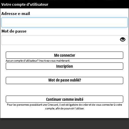
×
Message système
Votre compte d'utilisateur
Me connecter
Adresse e-mail
La séance choisie n'a pas été trouvée
ErrorNo. 270083
Mot de passe
Retourner au cinéma
Me connecter
Aucun compte d'utilisateur? Inscrivez-vous maintenant.
Inscription
Mot de passe oublié?
Continuer comme invité
Pour les personnes possédant une Cinecard, il est obligatoire de créer et de vous connecter à votre
compte, afin de pourvoir l’utiliser.