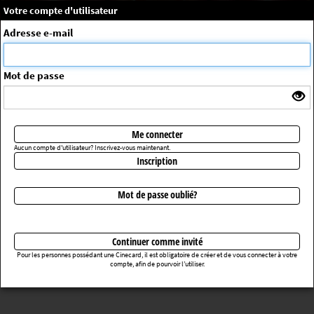
×
Message système
Votre compte d'utilisateur
Me connecter
Adresse e-mail
La séance choisie n'a pas été trouvée
ErrorNo. 270083
Mot de passe
Retourner au cinéma
Me connecter
Aucun compte d'utilisateur? Inscrivez-vous maintenant.
Inscription
Mot de passe oublié?
Continuer comme invité
Pour les personnes possédant une Cinecard, il est obligatoire de créer et de vous connecter à votre
compte, afin de pourvoir l’utiliser.