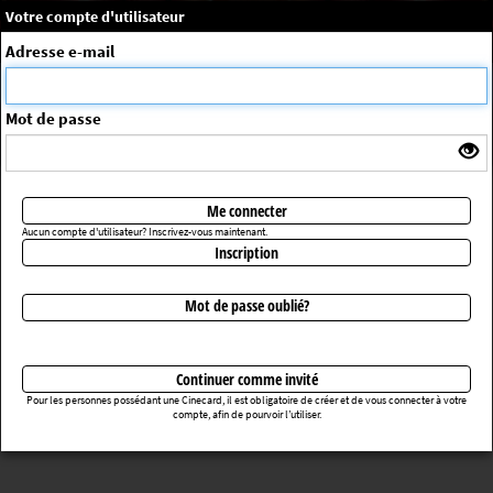
×
Message système
Votre compte d'utilisateur
Me connecter
Adresse e-mail
La séance choisie n'a pas été trouvée
ErrorNo. 270083
Mot de passe
Retourner au cinéma
Me connecter
Aucun compte d'utilisateur? Inscrivez-vous maintenant.
Inscription
Mot de passe oublié?
Continuer comme invité
Pour les personnes possédant une Cinecard, il est obligatoire de créer et de vous connecter à votre
compte, afin de pourvoir l’utiliser.