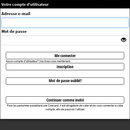
×
Message système
Votre compte d'utilisateur
Me connecter
Adresse e-mail
La séance choisie n'a pas été trouvée
ErrorNo. 270083
Mot de passe
Retourner au cinéma
Me connecter
Aucun compte d'utilisateur? Inscrivez-vous maintenant.
Inscription
Mot de passe oublié?
Continuer comme invité
Pour les personnes possédant une Cinecard, il est obligatoire de créer et de vous connecter à votre
compte, afin de pourvoir l’utiliser.