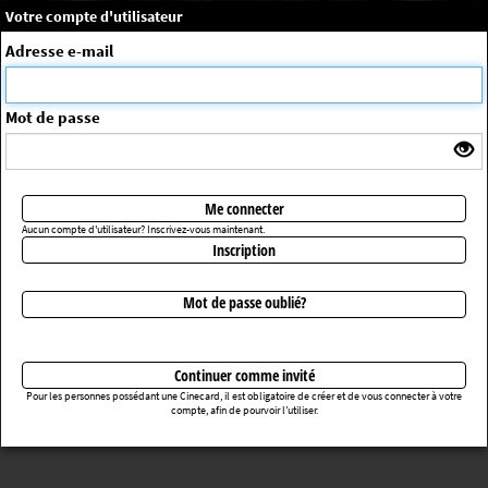
×
Message système
Votre compte d'utilisateur
Me connecter
Adresse e-mail
La séance choisie n'a pas été trouvée
ErrorNo. 270083
Mot de passe
Retourner au cinéma
Me connecter
Aucun compte d'utilisateur? Inscrivez-vous maintenant.
Inscription
Mot de passe oublié?
Continuer comme invité
Pour les personnes possédant une Cinecard, il est obligatoire de créer et de vous connecter à votre
compte, afin de pourvoir l’utiliser.