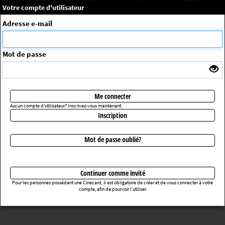
×
Message système
Votre compte d'utilisateur
Me connecter
Adresse e-mail
La séance choisie n'a pas été trouvée
ErrorNo. 270083
Mot de passe
Retourner au cinéma
Me connecter
Aucun compte d'utilisateur? Inscrivez-vous maintenant.
Inscription
Mot de passe oublié?
Continuer comme invité
Pour les personnes possédant une Cinecard, il est obligatoire de créer et de vous connecter à votre
compte, afin de pourvoir l’utiliser.