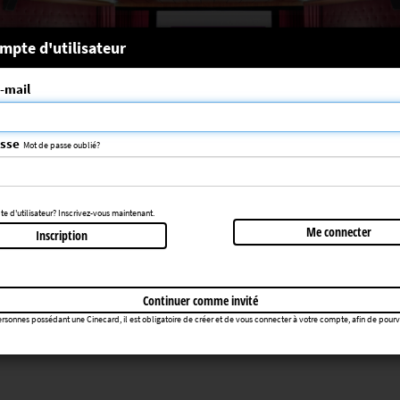
 système
mpte d'utilisateur
-mail
nce choisie n'a pas été trouvée
083
asse
Mot de passe oublié?
Retourner au cinéma
 d'utilisateur? Inscrivez-vous maintenant.
Me connecter
Inscription
Continuer comme invité
rsonnes possédant une Cinecard, il est obligatoire de créer et de vous connecter à votre compte, afin de pourvoir