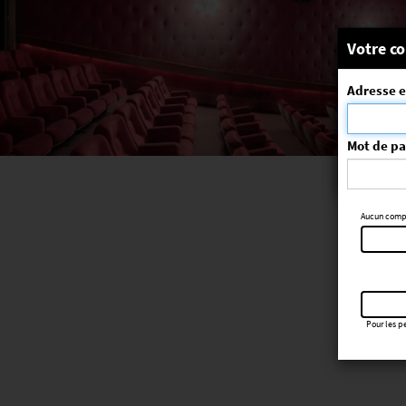
Message
Votre co
Adresse e
La séa
ErrorNo. 270
Mot de p
Aucun compte
Pour les pe