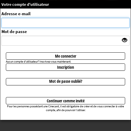
×
Message système
Votre compte d'utilisateur
Me connecter
Adresse e-mail
La séance choisie n'a pas été trouvée
ErrorNo. 270083
Mot de passe
Retourner au cinéma
Me connecter
Aucun compte d'utilisateur? Inscrivez-vous maintenant.
Inscription
Mot de passe oublié?
Continuer comme invité
Pour les personnes possédant une Cinecard, il est obligatoire de créer et de vous connecter à votre
compte, afin de pourvoir l’utiliser.