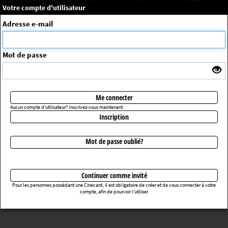
×
Message système
Votre compte d'utilisateur
Me connecter
Adresse e-mail
La séance choisie n'a pas été trouvée
ErrorNo. 270083
Mot de passe
Retourner au cinéma
Me connecter
Aucun compte d'utilisateur? Inscrivez-vous maintenant.
Inscription
Mot de passe oublié?
Continuer comme invité
Pour les personnes possédant une Cinecard, il est obligatoire de créer et de vous connecter à votre
compte, afin de pourvoir l’utiliser.