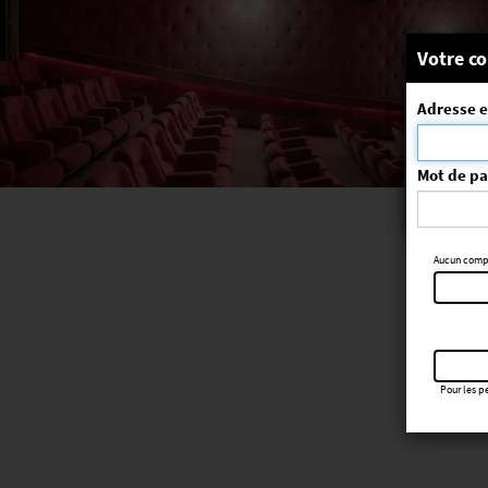
Message
Votre co
Adresse e
La séa
ErrorNo. 270
Mot de p
Aucun compte
Pour les pe