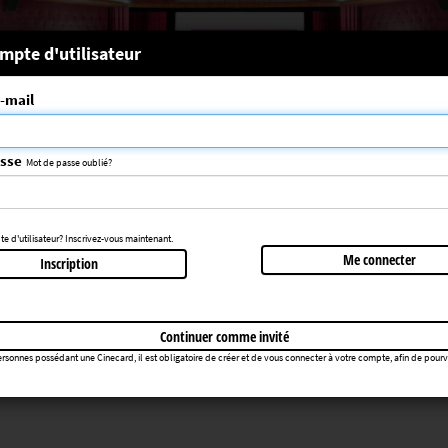
 système
mpte d'utilisateur
-mail
nce choisie n'a pas été trouvée
083
asse
Mot de passe oublié?
Retourner au cinéma
 d'utilisateur? Inscrivez-vous maintenant.
Me connecter
Inscription
Continuer comme invité
rsonnes possédant une Cinecard, il est obligatoire de créer et de vous connecter à votre compte, afin de pourvoir