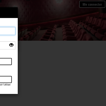
Me connecter
×
 l’utiliser.