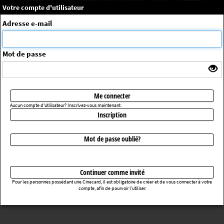
×
Message système
Votre compte d'utilisateur
Me connecter
Adresse e-mail
La séance choisie n'a pas été trouvée
ErrorNo. 270083
Mot de passe
Retourner au cinéma
Me connecter
Aucun compte d'utilisateur? Inscrivez-vous maintenant.
Inscription
Mot de passe oublié?
Continuer comme invité
Pour les personnes possédant une Cinecard, il est obligatoire de créer et de vous connecter à votre
compte, afin de pourvoir l’utiliser.