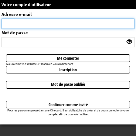
×
Message système
Votre compte d'utilisateur
Me connecter
Adresse e-mail
La séance choisie n'a pas été trouvée
ErrorNo. 270083
Mot de passe
Retourner au cinéma
Me connecter
Aucun compte d'utilisateur? Inscrivez-vous maintenant.
Inscription
Mot de passe oublié?
Continuer comme invité
Pour les personnes possédant une Cinecard, il est obligatoire de créer et de vous connecter à votre
compte, afin de pourvoir l’utiliser.