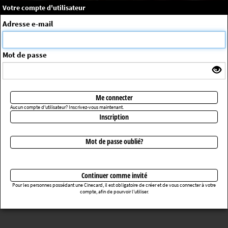
×
Message système
Votre compte d'utilisateur
Me connecter
Adresse e-mail
La séance choisie n'a pas été trouvée
ErrorNo. 270083
Mot de passe
Retourner au cinéma
Me connecter
Aucun compte d'utilisateur? Inscrivez-vous maintenant.
Inscription
Mot de passe oublié?
Continuer comme invité
Pour les personnes possédant une Cinecard, il est obligatoire de créer et de vous connecter à votre
compte, afin de pourvoir l’utiliser.