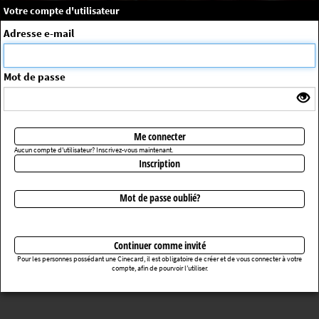
×
Message système
Votre compte d'utilisateur
Me connecter
Adresse e-mail
La séance choisie n'a pas été trouvée
ErrorNo. 270083
Mot de passe
Retourner au cinéma
Me connecter
Aucun compte d'utilisateur? Inscrivez-vous maintenant.
Inscription
Mot de passe oublié?
Continuer comme invité
Pour les personnes possédant une Cinecard, il est obligatoire de créer et de vous connecter à votre
compte, afin de pourvoir l’utiliser.