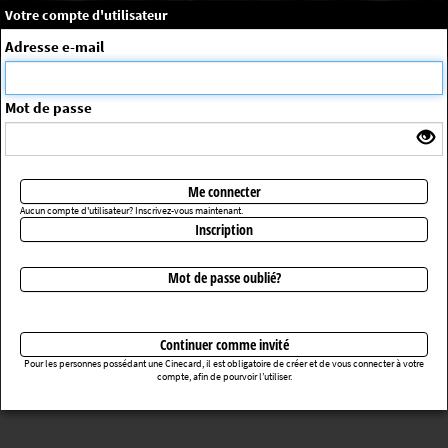
×
Message système
Votre compte d'utilisateur
Me connecter
Adresse e-mail
La séance choisie n'a pas été trouvée
ErrorNo. 270083
Mot de passe
Retourner au cinéma
Me connecter
Aucun compte d'utilisateur? Inscrivez-vous maintenant.
Inscription
Mot de passe oublié?
Continuer comme invité
Pour les personnes possédant une Cinecard, il est obligatoire de créer et de vous connecter à votre
compte, afin de pourvoir l’utiliser.