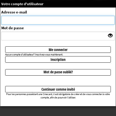
×
Message système
Votre compte d'utilisateur
Me connecter
Adresse e-mail
La séance choisie n'a pas été trouvée
ErrorNo. 270083
Mot de passe
Retourner au cinéma
Me connecter
Aucun compte d'utilisateur? Inscrivez-vous maintenant.
Inscription
Mot de passe oublié?
Continuer comme invité
Pour les personnes possédant une Cinecard, il est obligatoire de créer et de vous connecter à votre
compte, afin de pourvoir l’utiliser.